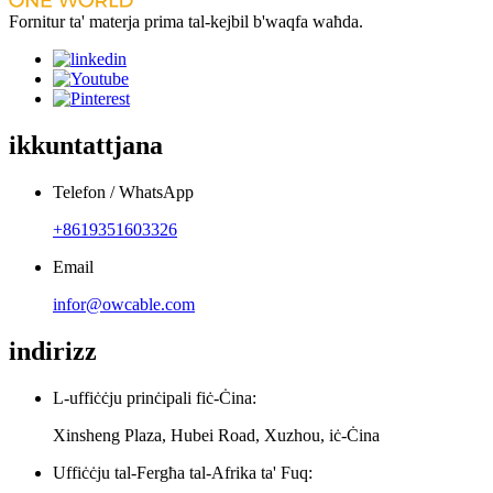
Fornitur ta' materja prima tal-kejbil b'waqfa waħda.
ikkuntattjana
Telefon / WhatsApp
+8619351603326
Email
infor@owcable.com
indirizz
L-uffiċċju prinċipali fiċ-Ċina:
Xinsheng Plaza, Hubei Road, Xuzhou, iċ-Ċina
Uffiċċju tal-Fergħa tal-Afrika ta' Fuq: