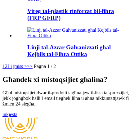
Vireg tal-plastik rinforzat bil-fibra
(FRP GFRP)
Linji tal-Azzar Galvanizzati għal
Kejbils tal-Fibra Ottika
1
2
Li jmiss >
>>
Paġna 1 / 2
Għandek xi mistoqsijiet għalina?
Għal mistoqsijiet dwar il-prodotti tagħna jew il-lista tal-prezzijiet,
jekk jogħġbok ħalli l-email tiegħek lilna u aħna nikkuntattjawk fi
żmien 24 siegħa.
inkjesta