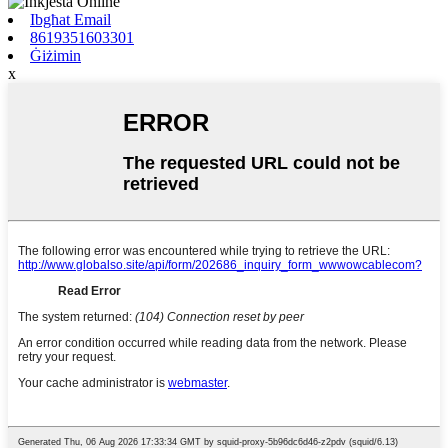
Ibgħat Email
8619351603301
Ġiżimin
x