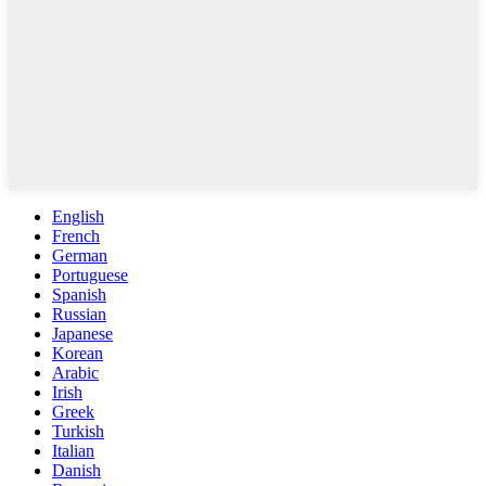
English
French
German
Portuguese
Spanish
Russian
Japanese
Korean
Arabic
Irish
Greek
Turkish
Italian
Danish