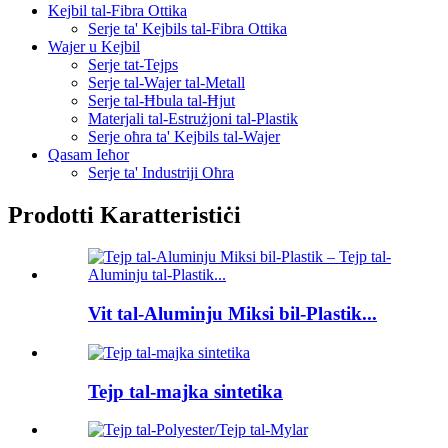
Kejbil tal-Fibra Ottika
Serje ta' Kejbils tal-Fibra Ottika
Wajer u Kejbil
Serje tat-Tejps
Serje tal-Wajer tal-Metall
Serje tal-Ħbula tal-Ħjut
Materjali tal-Estrużjoni tal-Plastik
Serje oħra ta' Kejbils tal-Wajer
Qasam Ieħor
Serje ta' Industriji Oħra
Prodotti Karatteristiċi
Vit tal-Aluminju Miksi bil-Plastik...
Tejp tal-majka sintetika