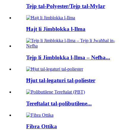
Tejp tal-Polyester/Tejp tal-Mylar
Ħajt li Jimblokka l-Ilma
Tejp li Jimblokka l-Ilma – Nefħa...
Ħjut tal-legaturi tal-poliester
Tereftalat tal-polibutilene...
Fibra Ottika