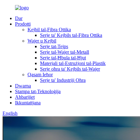
Dar
Prodotti
Kejbil tal-Fibra Ottika
Serje ta' Kejbils tal-Fibra Ottika
Wajer u Kejbil
Serje tat-Tejps
Serje tal-Wajer tal-Metall
Serje tal-Ħbula tal-Ħjut
Materjali tal-Estrużjoni tal-Plastik
Serje oħra ta' Kejbils tal-Wajer
Qasam Ieħor
Serje ta' Industriji Oħra
Dwarna
Stampa tat-Teknoloġija
Aħbarijiet
Ikkuntattjana
English