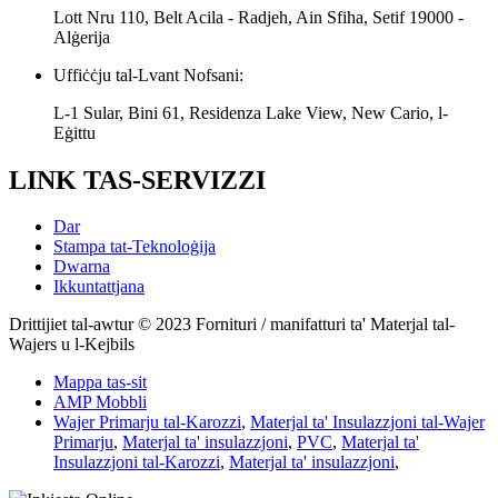
Lott Nru 110, Belt Acila - Radjeh, Ain Sfiha, Setif 19000 -
Alġerija
Uffiċċju tal-Lvant Nofsani:
L-1 Sular, Bini 61, Residenza Lake View, New Cario, l-
Eġittu
LINK TAS-SERVIZZI
Dar
Stampa tat-Teknoloġija
Dwarna
Ikkuntattjana
Drittijiet tal-awtur © 2023 Fornituri / manifatturi ta' Materjal tal-
Wajers u l-Kejbils
Mappa tas-sit
AMP Mobbli
Wajer Primarju tal-Karozzi
,
Materjal ta' Insulazzjoni tal-Wajer
Primarju
,
Materjal ta' insulazzjoni
,
PVC
,
Materjal ta'
Insulazzjoni tal-Karozzi
,
Materjal ta' insulazzjoni
,