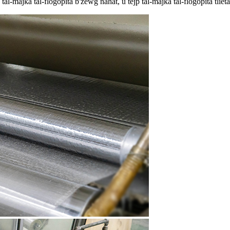
al-majka tal-flogopita b'żewġ naħat, u tejp tal-majka tal-flogopita tliet