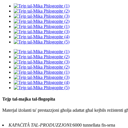
Tejp tal-majka tal-flogopita
Materjal iżolanti ta' prestazzjoni għolja adattat għal kejbils reżistenti għ
KAPAĊITÀ TAL-PRODUZZJONI:
6000 tunnellata fis-sena