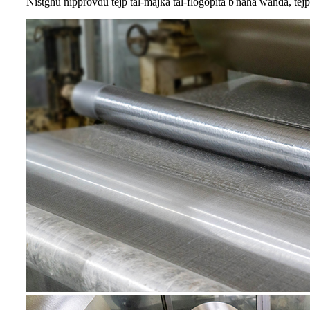
Nistgħu nipprovdu tejp tal-majka tal-flogopita b'naħa waħda, tejp t