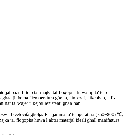
erjal bażi. It-tejp tal-majka tal-flogopita huwa tip ta' tejp
agħad jinħema f'temperatura għolja, jitnixxef, jitkebbeb, u fl-
n-nar ta' wajer u kejbil reżistenti għan-nar.
l tgeżwir b'veloċità għolja. Fil-fjamma ta' temperatura (750~800) ℃,
al-majka tal-flogopita huwa l-aktar materjal ideali għall-manifattura