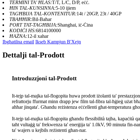
TERMINI TA' ĦLAS:
T/T, L/C, D/P, eċċ.
ĦIN TAL-KUNSINNA:
5-10 ijiem
TAGĦBIJA TAL-KONTENITUR:
14t / 20GP, 23t / 40GP
TBAĦĦIR:
Bil-Baħar
PORT TAT-TAGĦBIJA:
Shanghai, iċ-Ċina
KODIĊI HS:
6814100000
ĦAŻNA:
12-il xahar
Ibgħatilna email
Ikseb Kampjun B'Xejn
Dettalji tal-Prodott
Introduzzjoni tal-Prodott
It-tejp tal-majka tal-flogopita huwa prodott iżolanti ta' prestazzjoni
refrattorju ffurmat minn drapp jew film tal-fibra tal-ħġieġ użat bħ
aħħar jinqata'. Għandu reżistenza eċċellenti għat-temperatura għolj
It-tejp tal-majka tal-flogopita għandu flessibilità tajba, kapaċità
taħt vultaġġ ta' frekwenza ta' enerġija ta' 1.0kV, 90 minuta fin-nar, 
ta' wajers u kejbils reżistenti għan-nar.