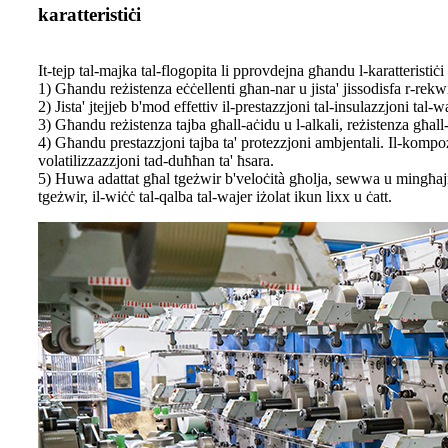
karatteristiċi
It-tejp tal-majka tal-flogopita li pprovdejna għandu l-karatteristiċi l
1) Għandu reżistenza eċċellenti għan-nar u jista' jissodisfa r-rekwi
2) Jista' jtejjeb b'mod effettiv il-prestazzjoni tal-insulazzjoni tal-wa
3) Għandu reżistenza tajba għall-aċidu u l-alkali, reżistenza għall-
4) Għandu prestazzjoni tajba ta' protezzjoni ambjentali. Il-komp
volatilizzazzjoni tad-duħħan ta' ħsara.
5) Huwa adattat għal tgeżwir b'veloċità għolja, sewwa u mingħajr 
tgeżwir, il-wiċċ tal-qalba tal-wajer iżolat ikun lixx u ċatt.