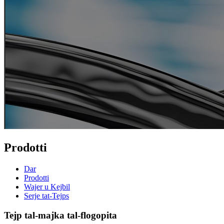
Prodotti
Dar
Prodotti
Wajer u Kejbil
Serje tat-Tejps
Tejp tal-majka tal-flogopita