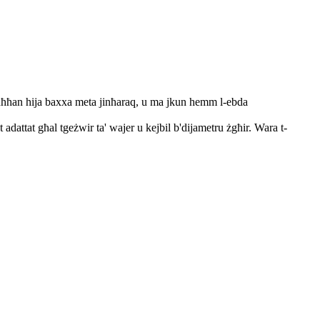
d-duħħan hija baxxa meta jinħaraq, u ma jkun hemm l-ebda
dattat għal tgeżwir ta' wajer u kejbil b'dijametru żgħir. Wara t-