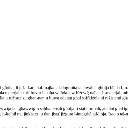
 għolja, li juża karta tal-majka tal-flogopita ta' kwalità għolja bħala l-mat
ala materjal ta' rinfurzar b'naħa waħda jew b'żewġ naħat. Il-materjal imb
a u reżistenza għan-nar, u huwa adattat għal saffi iżolanti reżistenti għa
 qawwija ta' tgħawwiġ u saħħa tensili għolja fi stat normali, adattat għa
il-kejbil ma jinkisirx, u dan jista' jiżgura l-integrità tal-linja. It-tejp t