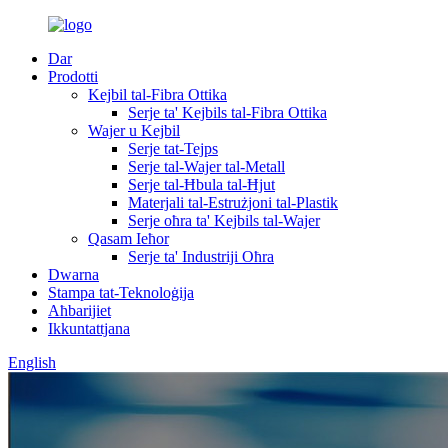
Dar
Prodotti
Kejbil tal-Fibra Ottika
Serje ta' Kejbils tal-Fibra Ottika
Wajer u Kejbil
Serje tat-Tejps
Serje tal-Wajer tal-Metall
Serje tal-Ħbula tal-Ħjut
Materjali tal-Estrużjoni tal-Plastik
Serje oħra ta' Kejbils tal-Wajer
Qasam Ieħor
Serje ta' Industriji Oħra
Dwarna
Stampa tat-Teknoloġija
Aħbarijiet
Ikkuntattjana
English