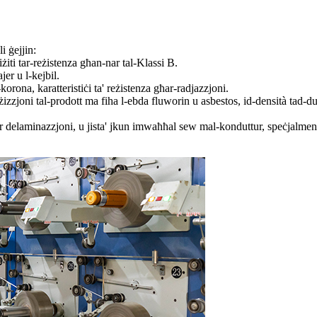
i ġejjin:
żiti tar-reżistenza għan-nar tal-Klassi B.
jer u l-kejbil.
korona, karatteristiċi ta' reżistenza għar-radjazzjoni.
ożizzjoni tal-prodott ma fiha l-ebda fluworin u asbestos, id-densità ta
delaminazzjoni, u jista' jkun imwaħħal sew mal-konduttur, speċjalment a